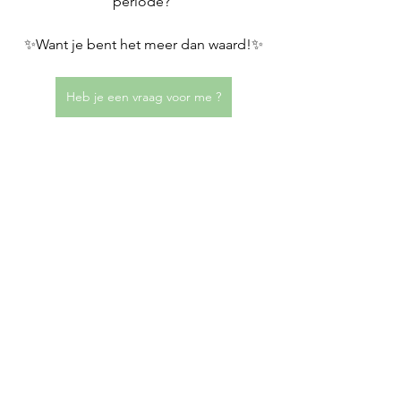
periode? 
✨Want je bent het meer dan waard!✨
Heb je een vraag voor me ?